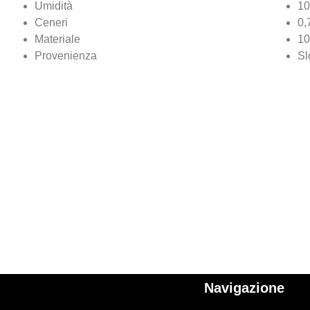
Umidità
1
Ceneri
0,
Materiale
10
Provenienza
Sl
Navigazione