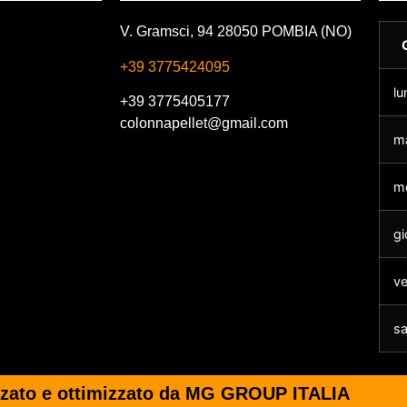
V. Gramsci, 94 28050 POMBIA (NO)
+39 3775424095
lu
+39 3775405177
colonnapellet@gmail.com
ma
me
gi
ve
s
izzato e ottimizzato da MG GROUP ITALIA