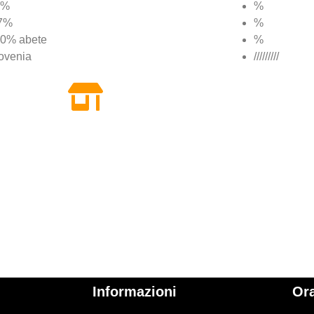
0%
%
7%
%
0% abete
%
ovenia
/////////
Informazioni
Ora