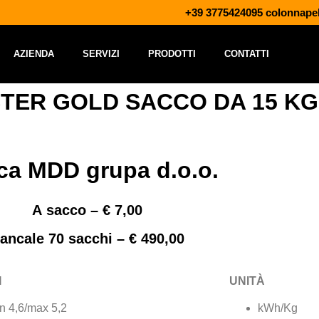
+39 3775424095 colonnape
AZIENDA
SERVIZI
PRODOTTI
CONTATTI
TER GOLD SACCO DA 15 KG
ca MDD grupa d.o.o.
A sacco – € 7,00
ancale 70 sacchi – € 490,00
I
UNITÀ
n 4,6/max 5,2
kWh/Kg